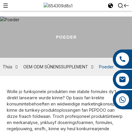
POEDER
+86 13959222339
+86 0592 5599526
Thús
OEM ODM SÛNENSSUPPLEMENT
Poeder
mina.cao@foxmail.com
Wolle jo funksjonele produkten mei stabile formules dy't
direkt lansearre wurde kinne? Op basis fan krekte
+86 18965423693
konsumintebehoeften en wiidweidige marketingkonsepten
kinne de turnkey-produktoplossingen fan PEPDOO oan
dizze fraach foldwaan. Troch profesjoneel produktûntwerp
en merkanalyse, ynklusyf doseringsfoarmen, formules,
regeljouwing, ensfh., kinne wy ​​heul konkurrearjende