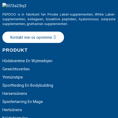
PEPDOO is in fabrikant fan Private Label-supplementen, White Label-
supplementen, kollageen, bioaktive peptiden, hyaluronzuur, oanpaste
supplementen, gruthannel-supplementen.
Kontakt mei ús opnimme
PRODUKT
Hûdskientme En Wytmeitsjen
Gewichtsverlies
a
Ymmúnstipe
Sportfieding En Bodybuilding
Harsensûnens
Spiisfertarring En Mage
Hertsûnens
Krûdeformules