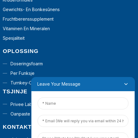
Gewrichts- En Bonkesûnens
Fruchtberenssupplement
Vitaminen En Mineralen
Spesjaliteit
OPLOSSING
Doseringsfoarm
Per Funksje
Turnkey-Oplossingen
Leave Your Message
TSJINJE
Privee Label
Oanpaste Formule
KONTAKT MEI ÚS OPNIMME