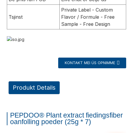
Private Label - Custom
Tsjinst
Flavor / Formule - Free
Sample - Free Design
KONTAKT MEI ÚS OPNIMME
a
Produkt Details
PEPDOO® Plant extract fiedingsfiber
oanfolling poeder (25g * 7)