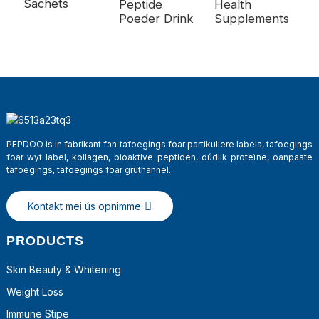
Sachets
Peptide
Health
T
Poeder Drink
Supplements
Co
PEPDOO is in fabrikant fan tafoegings foar partikuliere labels, tafoegings
foar wyt label, kollagen, bioaktive peptiden, dúdlik proteïne, oanpaste
tafoegings, tafoegings foar gruthannel.
Kontakt mei ús opnimme
PRODUCTS
Skin Beauty & Whitening
Weight Loss
Immune Stipe