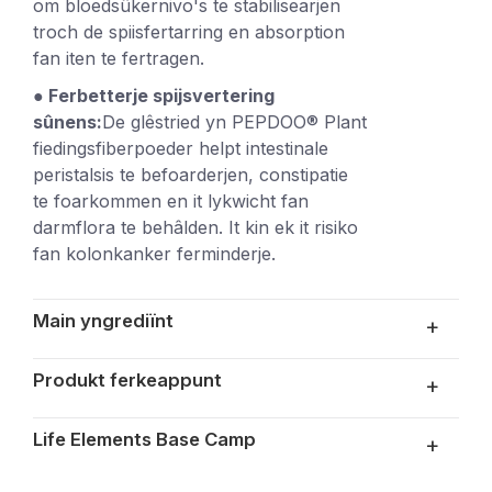
om bloedsûkernivo's te stabilisearjen
troch de spiisfertarring en absorption
fan iten te fertragen.
● Ferbetterje spijsvertering
sûnens:
De glêstried yn PEPDOO® Plant
fiedingsfiberpoeder helpt intestinale
peristalsis te befoarderjen, constipatie
te foarkommen en it lykwicht fan
darmflora te behâlden. It kin ek it risiko
fan kolonkanker ferminderje.
Main yngrediïnt
+
Produkt ferkeappunt
+
Life Elements Base Camp
+