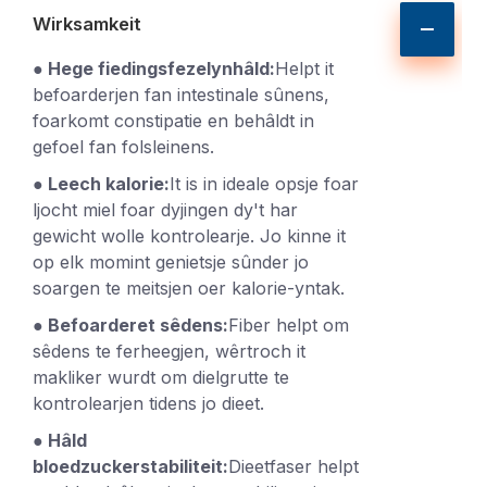
Wirksamkeit
● Hege fiedingsfezelynhâld:
Helpt it
befoarderjen fan intestinale sûnens,
foarkomt constipatie en behâldt in
gefoel fan folsleinens.
● Leech kalorie:
It is in ideale opsje foar
ljocht miel foar dyjingen dy't har
gewicht wolle kontrolearje. Jo kinne it
op elk momint genietsje sûnder jo
soargen te meitsjen oer kalorie-yntak.
● Befoarderet sêdens:
Fiber helpt om
sêdens te ferheegjen, wêrtroch it
makliker wurdt om dielgrutte te
kontrolearjen tidens jo dieet.
● Hâld
bloedzuckerstabiliteit:
Dieetfaser helpt