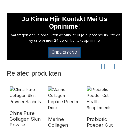
Jo Kinne Hjir Kontakt Mei Ús
Opnimme!
Foar fragen oer ús produkten of priislist, lit jo e-post nei ús litte en
wy sille binnen 24 oeren kontakt opnimme.
ÛNDERSYK NO
Related produkten
China Pure
Collagen Skin
Marine
Probiotic
W
Powder
Collagen
Poeder Gut
B