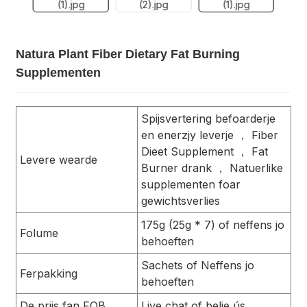
Natura Plant Fiber Dietary Fat Burning
Supplementen
Spijsvertering befoarderje
en enerzjy leverje ， Fiber
Dieet Supplement ， Fat
Levere wearde
Burner drank ， Natuerlike
supplementen foar
gewichtsverlies
175g (25g * 7) of neffens jo
Folume
behoeften
Sachets of Neffens jo
Ferpakking
behoeften
De priis fan FOB
Live chat of belje ús