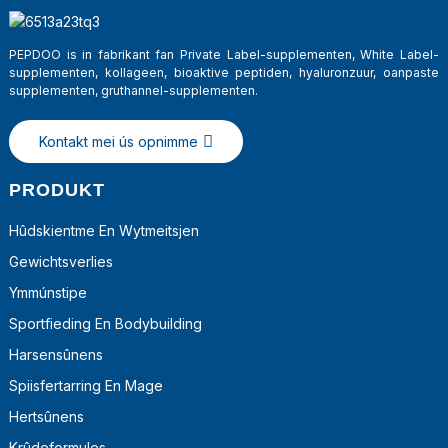
PEPDOO is in fabrikant fan Private Label-supplementen, White Label-
supplementen, kollageen, bioaktive peptiden, hyaluronzuur, oanpaste
supplementen, gruthannel-supplementen.
Kontakt mei ús opnimme
PRODUKT
Hûdskientme En Wytmeitsjen
Gewichtsverlies
a
Ymmúnstipe
Sportfieding En Bodybuilding
Harsensûnens
Spiisfertarring En Mage
Hertsûnens
Krûdeformules