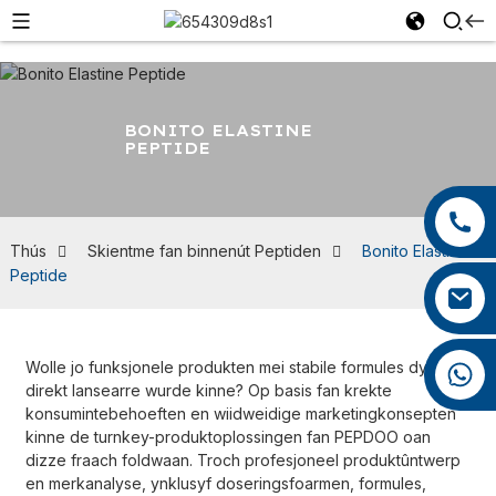
BONITO ELASTINE
PEPTIDE
+86 13959222339
+86 0592 5599526
Thús
Skientme fan binnenút Peptiden
Bonito Elastine
Peptide
mina.cao@foxmail.com
Wolle jo funksjonele produkten mei stabile formules dy't
+86 18965423693
direkt lansearre wurde kinne? Op basis fan krekte
konsumintebehoeften en wiidweidige marketingkonsepten
kinne de turnkey-produktoplossingen fan PEPDOO oan
dizze fraach foldwaan. Troch profesjoneel produktûntwerp
en merkanalyse, ynklusyf doseringsfoarmen, formules,