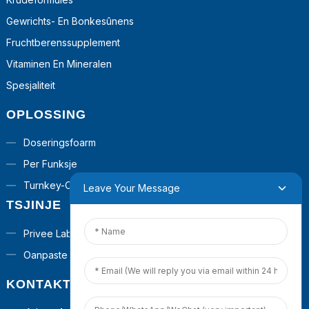
Gewrichts- En Bonkesûnens
Fruchtberenssupplement
Vitaminen En Mineralen
Spesjaliteit
OPLOSSING
Doseringsfoarm
Per Funksje
Turnkey-Oplossingen
Leave Your Message
TSJINJE
Privee Label
Oanpaste Formule
KONTAKT MEI ÚS OPNIMME