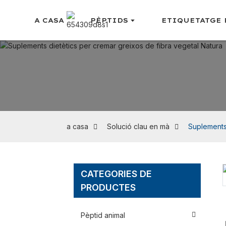
A CASA
PÈPTIDS
ETIQUETATGE 
a casa
Solució clau en mà
Suplements 
CATEGORIES DE
Loading...
Loading...
PRODUCTES
Pèptid animal