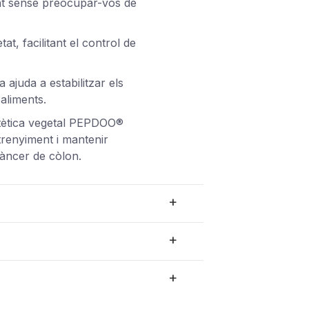
nt sense preocupar-vos de
at, facilitant el control de
ca ajuda a estabilitzar els
 aliments.
ietètica vegetal PEPDOO®
strenyiment i mantenir
 càncer de còlon.
+
+
+