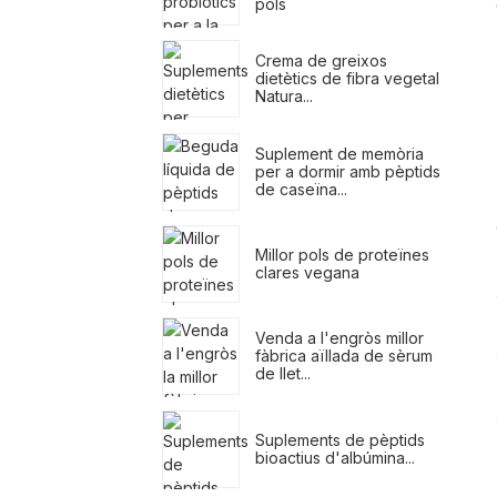
pols
Crema de greixos
dietètics de fibra vegetal
Natura...
Suplement de memòria
per a dormir amb pèptids
de caseïna...
Millor pols de proteïnes
clares vegana
Venda a l'engròs millor
fàbrica aïllada de sèrum
de llet...
Suplements de pèptids
bioactius d'albúmina...