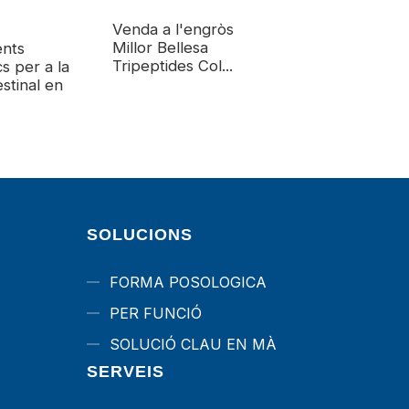
Venda a l'engròs
Suplements natu
Millor Bellesa
per a la pèrdua 
nts
Tripeptides Col...
pes
cs per a la
estinal en
SOLUCIONS
FORMA POSOLOGICA
PER FUNCIÓ
SOLUCIÓ CLAU EN MÀ
SERVEIS