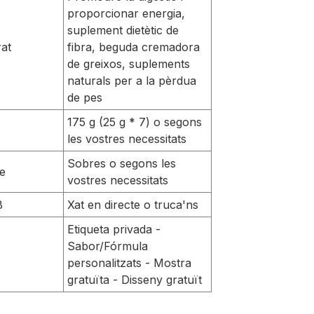
proporcionar energia,
suplement dietètic de
rat
fibra, beguda cremadora
de greixos, suplements
naturals per a la pèrdua
de pes
175 g (25 g * 7) o segons
les vostres necessitats
Sobres o segons les
e
vostres necessitats
B
Xat en directe o truca'ns
Etiqueta privada -
Sabor/Fórmula
personalitzats - Mostra
gratuïta - Disseny gratuït