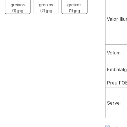
Valor lliu
Volum
Embalatg
Preu FO
Servei