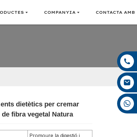
ODUCTES
COMPANYIA
CONTACTA AMB
+86 18965423693
nts dietètics per cremar
Loading...
Loading...
Loading...
Loading...
 de fibra vegetal Natura
Promoure la digestió i