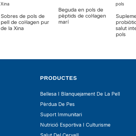
Beguda en pols de
pèptids de col·lagen
Sobres de pols de
Supleme
marí
pell de col·lagen pur
probiòti
de la Xina
salut int
pols
PRODUCTES
Bellesa I Blanquejament De La Pell
Pèrdua De Pes
Suport Immunitari
Nutrició Esportiva I Culturisme
Salut Del Cervell