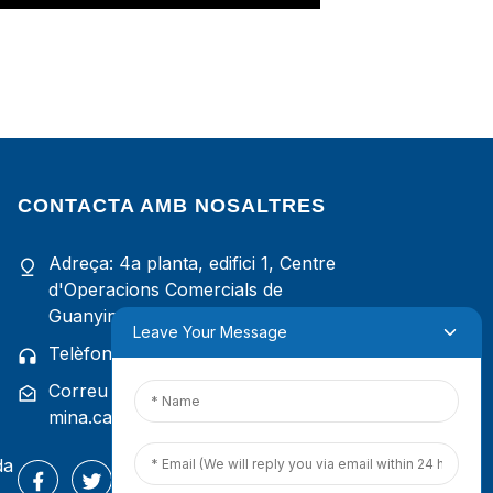
CONTACTA AMB NOSALTRES
Adreça: 4a planta, edifici 1, Centre
d'Operacions Comercials de
Guanyinshan, Xiamen, Fujian, Xina
Leave Your Message
à
Telèfon: +86 18965423693
Correu electrònic:
mina.cao@foxmail.com
da