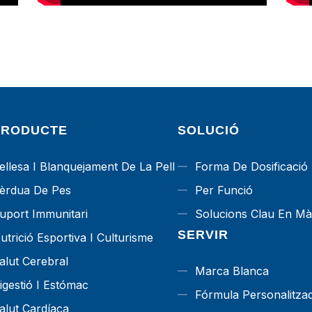
PRODUCTE
SOLUCIÓ
ellesa I Blanquejament De La Pell
Forma De Dosificació
èrdua De Pes
Per Funció
uport Immunitari
Solucions Clau En M
SERVIR
utrició Esportiva I Culturisme
alut Cerebral
Marca Blanca
igestió I Estómac
Fórmula Personalitza
alut Cardíaca