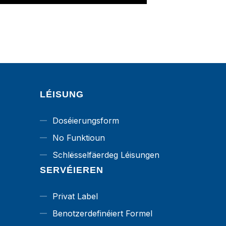
LÉISUNG
Doséierungsform
No Funktioun
Schlësselfäerdeg Léisungen
SERVÉIEREN
Privat Label
Benotzerdefinéiert Formel