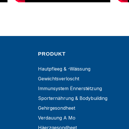
PRODUKT
Hautpfleeg & -wäissung
Gewiichtsverloscht
Immunsystem Ënnerstëtzung
Sporternährung & Bodybuilding
Gehirgesondheet
Verdauung A Mo
Häerzgesondheet