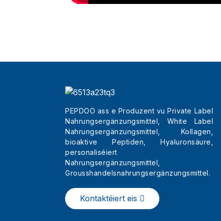
PEPDOO ass e Produzent vu Private Label
Nahrungsergänzungsmittel, White Label
Nahrungsergänzungsmittel, Kollagen,
bioaktive Peptiden, Hyaluronsäure,
personaliséiert
Nahrungsergänzungsmittel,
Grousshandelsnahrungsergänzungsmittel.
Kontaktéiert eis