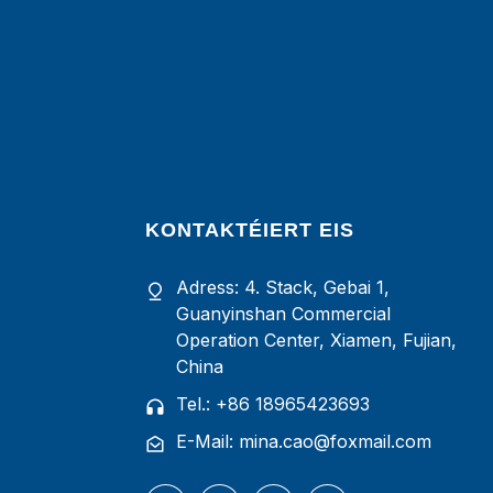
KONTAKTÉIERT EIS
Adress: 4. Stack, Gebai 1,
Guanyinshan Commercial
Operation Center, Xiamen, Fujian,
China
Tel.: +86 18965423693
E-Mail: mina.cao@foxmail.com