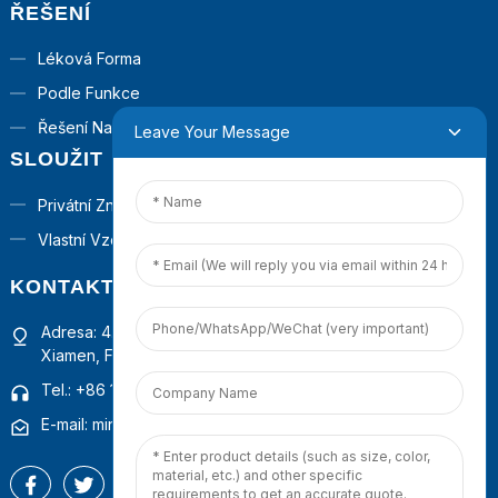
ŘEŠENÍ
Léková Forma
Podle Funkce
Řešení Na Klíč
Leave Your Message
SLOUŽIT
Privátní Značka
Vlastní Vzorec
KONTAKTUJTE NÁS
Adresa: 4. patro, budova 1, obchodní centrum Guanyinshan,
Xiamen, Fujian, Čína
Tel.: +86 18965423693
E-mail: mina.cao@foxmail.com