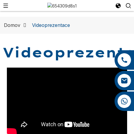
Domov
Videoprezentace
Videoprezent
+86 13959222339
+86 0592 5599526
mina.cao@foxmail.com
+86 18965423693