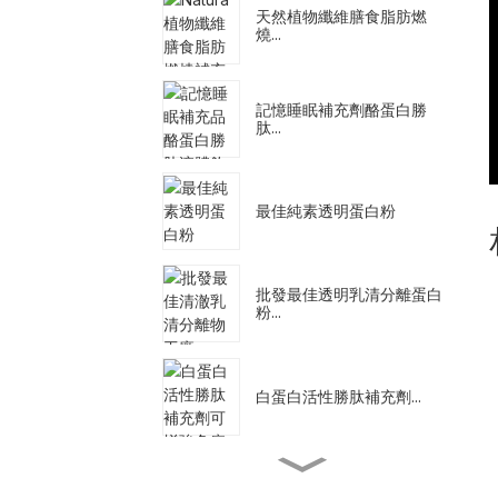
天然植物纖維膳食脂肪燃
燒...
記憶睡眠補充劑酪蛋白勝
肽...
最佳純素透明蛋白粉
批發最佳透明乳清分離蛋白
粉...
白蛋白活性勝肽補充劑...
代餐奶昔減肥