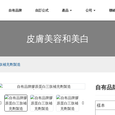
自有品牌
自訂公式
產品
公司
聯
皮膚美容和美白
肽補充劑製造
自有品
Loading...
Loading...
樣本