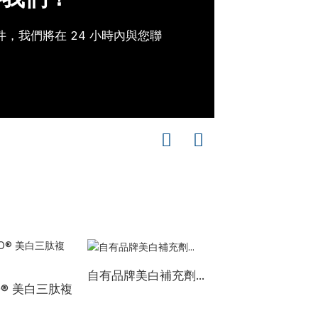
，我們將在 24 小時內與您聯
自有品牌美白補充劑...
O® 美白三肽複
自有品牌 0 水最
原蛋白 S...