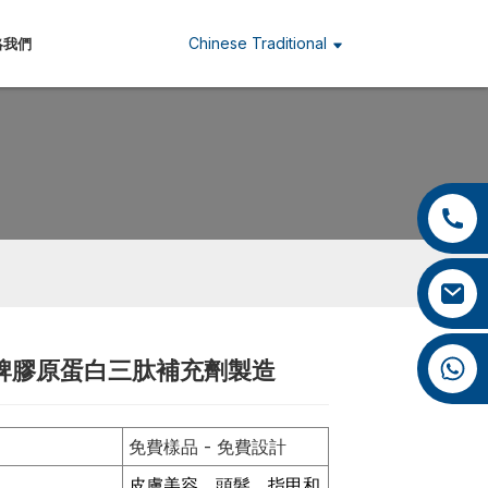
Chinese Traditional
絡我們
+86 13959222339
+86 0592 5599526
mina.cao@foxmail.com
+86 18965423693
牌膠原蛋白三肽補充劑製造
Loading...
Loading...
Loading...
Loading...
免費樣品 - 免費設計
皮膚美容、頭髮、指甲和