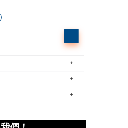
s）
+
+
+
絡我們！