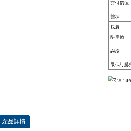
交付價值
體積
包裝
離岸價
認證
最低訂購
產品詳情