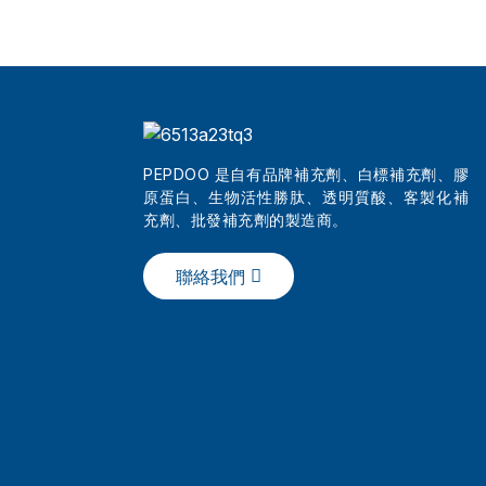
天然減肥補充劑
批發最佳美容三勝肽系列...
PEPDOO 是自有品牌補充劑、白標補充劑、膠
原蛋白、生物活性勝肽、透明質酸、客製化補
充劑、批發補充劑的製造商。
中國純膠原蛋白護膚粉
聯絡我們