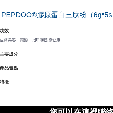
PEPDOO®膠原蛋白三肽粉（6g*5
功效
皮膚美容、頭髮、指甲和關節健康
主要成分
產品賣點
特徵
您可以在這裡聯