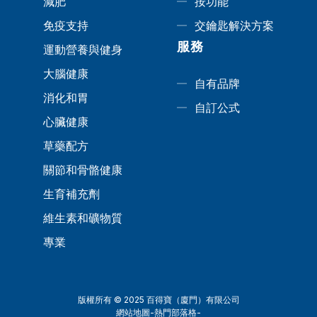
減肥
按功能
免疫支持
交鑰匙解決方案
服務
運動營養與健身
大腦健康
自有品牌
消化和胃
自訂公式
心臟健康
草藥配方
關節和骨骼健康
生育補充劑
維生素和礦物質
專業
版權所有 © 2025 百得寶（廈門）有限公司
網站地圖
-
熱門部落格
-