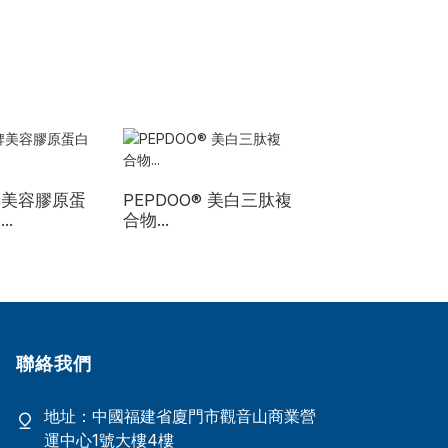
牌美容膠原蛋
PEPDOO® 美白三肽複
自有品牌膠原蛋白
..
合物...
肽補充劑...
聯絡我們
地址：中國福建省廈門市觀音山商業營
運中心1號大樓4樓