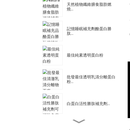
天然植物纖維膳食脂肪燃
燒...
記憶睡眠補充劑酪蛋白勝
肽...
最佳純素透明蛋白粉
批發最佳透明乳清分離蛋白
粉...
白蛋白活性勝肽補充劑...
代餐奶昔減肥