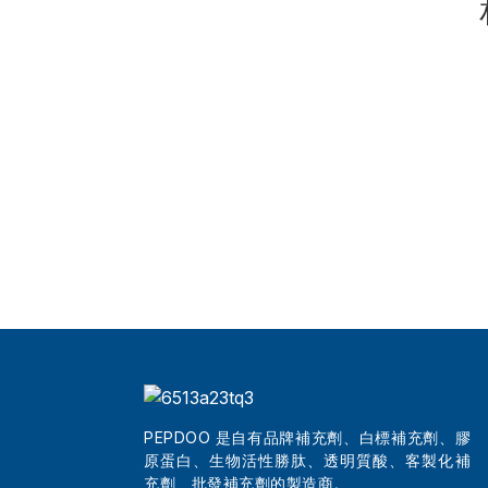
天然減肥補充劑
批發最佳美容三勝肽系列...
中國純膠原蛋白護膚粉
PEPDOO 是自有品牌補充劑、白標補充劑、膠
原蛋白、生物活性勝肽、透明質酸、客製化補
充劑、批發補充劑的製造商。