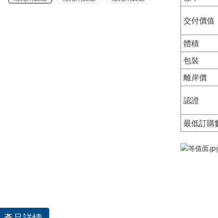
交付價值
體積
包裝
離岸價
認證
最低訂購
產品詳情