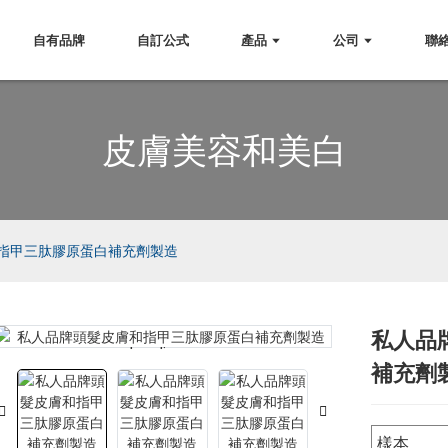
自有品牌
自訂公式
產品
公司
聯
皮膚美容和美白
指甲三肽膠原蛋白補充劑製造
私人品
Loading...
Loading...
補充劑
樣本