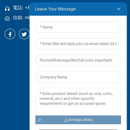
電話: +86 18965423693
Leave Your Message
信箱: mina.cao@foxmail.com
AI Helps Write