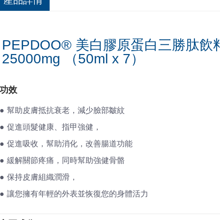
PEPDOO® 美白膠原蛋白三勝肽飲
25000mg （50ml x 7）
功效
● 幫助皮膚抵抗衰老，減少臉部皺紋
● 促進頭髮健康、指甲強健，
● 促進吸收，幫助消化，改善腸道功能
● 緩解關節疼痛，同時幫助強健骨骼
● 保持皮膚組織潤滑，
● 讓您擁有年輕的外表並恢復您的身體活力