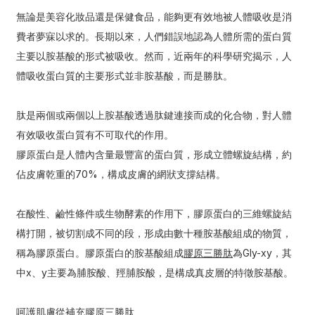
無論是美容化妝品還是保健食品，能夠更有效地被人體吸收是消
費者夢寐以求的。長期以來，人們錯誤地認為人體所需的蛋白質
主要以胺基酸的形式被吸收。然而，近兩年的科學研究揭示，人
體吸收蛋白質的主要形式並非胺基酸，而是勝肽。
肽是兩個或兩個以上胺基酸透過肽鍵連接而成的化合物，對人體
有效吸收蛋白質有不可取代的作用。
膠原蛋白是人體內含量最豐富的蛋白質，形成立體螺旋結構，約
佔皮膚乾重的70%，構成皮膚的網狀支撐結構。
在酸性、鹼性條件或生物酵素的作用下，膠原蛋白的三維螺旋結
構打開，被切割成不同的段，形成由數十種胺基酸組成的物質，
稱為膠原蛋白。膠原蛋白的胺基酸組成
膠原三勝肽
為Gly-xy，其
中x、y主要為脯胺酸、羥脯胺酸，是構成真皮層的特徵胺基酸。
呵護肌膚從補充
膠原三勝肽