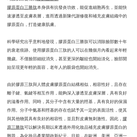
膠原蛋白三勝肽
本身俱有抗發炎功效，能促進細胞再生，並能快
速滲透至皮膚表層，進而透過新陳代謝修復和補充皮膚組織中的
膠原蛋白，打造健康肌膚。
科學研究出乎意料地發現，膠原蛋白三勝肽可以消除臉部數十年
的衰老痕跡。使用膠原蛋白三肽的人可以在幾個月內看起來年輕
幾歲。不僅臉部細紋消失，甚至更深的皺紋也開始淡化，臉部開
始呈現更年輕的面容，老年人的眼袋也開始消失。
a
由於膠原三肽與人體皮膚膠原蛋白結構相似，相容性好，且存在
離子鍵、氫鍵等相互作用，能夠深入滲透至皮膚深層，具有良好
的滋養作用。同時，其分子中含有大量的羥基，具有良好的保濕
作用。分子中氨基和羥基的存在也賦予其一定的表面活性，使其
與其他物質具有良好的相容性，並且對皮膚無刺激性。因此，
膠
原三勝肽
可以解決長期以來透過外用化妝品補充皮膚膠原蛋白的
難題，為化妝品產業開啟新紀元。目前，在歐洲、美洲、亞洲一