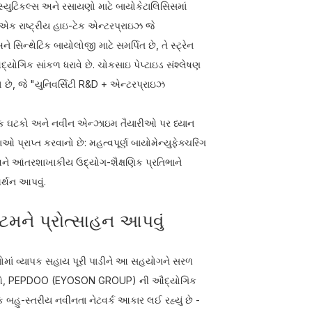
સ્યુટિકલ્સ અને રસાયણો માટે બાયોકેટાલિસિસમાં
 રાષ્ટ્રીય હાઇ-ટેક એન્ટરપ્રાઇઝ જે
િન્થેટિક બાયોલોજી માટે સમર્પિત છે, તે સ્ટ્રેન
્યોગિક સાંકળ ધરાવે છે. ચોકસાઇ પેપ્ટાઇડ સંશ્લેષણ
, જે "યુનિવર્સિટી R&D + એન્ટરપ્રાઇઝ
યાત્મક ઘટકો અને નવીન એન્ઝાઇમ તૈયારીઓ પર ધ્યાન
ાઓ પ્રાપ્ત કરવાનો છે: મહત્વપૂર્ણ બાયોમેન્યુફેક્ચરિંગ
અને આંતરશાખાકીય ઉદ્યોગ-શૈક્ષણિક પ્રતિભાને
ર્થન આપવું.
મને પ્રોત્સાહન આપવું
હનોમાં વ્યાપક સહાય પૂરી પાડીને આ સહયોગને સરળ
ક્ષમતાઓ, PEPDOO (EYOSON GROUP) ની ઔદ્યોગિક
બહુ-સ્તરીય નવીનતા નેટવર્ક આકાર લઈ રહ્યું છે -