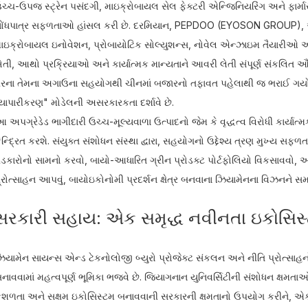
ચ્ચ-ઉપજ સ્ટ્રેન પસંદગી, માઇક્રોબાયલ સેલ ફેક્ટરી એન્જિનિયરિંગ અને ફાર્મા
ોંધપાત્ર સફળતાઓ હાંસલ કરી છે. દરમિયાન, PEPDOO (EYOSON GROUP), એક
ાઇક્રોબાયલ ઇનોવેશન, પ્રોબાયોટિક સોલ્યુશન્સ, નોવેલ એન્ઝાઇમ તૈયારીઓ અને સ
ેતી, આથો પ્રક્રિયાઓ અને કાર્યાત્મક માન્યતાને આવરી લેતી સંપૂર્ણ સંકલિત ઔદ
રના તેમના અગાઉના સહયોગથી ચીનમાં બજારનો તફાવત પહેલાથી જ ભરાઈ ગયો છે
્યાપારીકરણ" મોડેલની અસરકારકતા દર્શાવે છે.
 અપગ્રેડેડ ભાગીદારી ઉચ્ચ-મૂલ્યવાળા ઉત્પાદનો જેમ કે વૃદ્ધત્વ વિરોધી કાર્
ેન્દ્રિત કરશે. સંયુક્ત સંશોધન સંસ્થા દ્વારા, સહયોગનો ઉદ્દેશ્ય ત્રણ મુખ્ય સફળત
ડકારોનો સામનો કરવો, બાયો-આધારિત ગ્રીન પ્રોડક્ટ પોર્ટફોલિયો વિકસાવવો, 
્રોત્સાહન આપવું, બાયોઇકોનોમી પ્રદર્શન ક્ષેત્ર બનવાના ઝિયામેનના વિઝનને સમ
સરકારી સહાય: એક સમૃદ્ધ નવીનતા ઇકોસિસ્ટ
િયામેન સાયન્સ એન્ડ ટેકનોલોજી બ્યુરો પ્રોજેક્ટ સંકલન અને નીતિ પ્રોત્સા
નાવવામાં મહત્વપૂર્ણ ભૂમિકા ભજવે છે. જિયાગનાન યુનિવર્સિટીની સંશોધન 
ુશળતા અને સક્ષમ ઇકોસિસ્ટમ બનાવવાની સરકારની ક્ષમતાનો ઉપયોગ કરીને, એક 