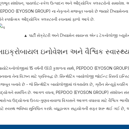
ૂળભૂત સંશોધન, પાયલોટ-સ્કેલ ઉત્પાદન અને ઔદ્યોગિક ક્લસ્ટરોનો સમાવેશ. આ પહ
EPDOO (EYOSON GROUP) ના નેતૃત્વને મજબૂત બનાવે છે જ્યારે ઝિયામેનના બા
ીતે સ્પર્ધાત્મક ઔદ્યોગિક ક્લસ્ટરની રચનામાં ફાળો આપે છે.
▲ પાર્ટી સેક્રેટરી અને ઝિયામેન સાયન્સ એન્ડ ટેકનોલોજી બ્યુરોન
માઇક્રોબાયલ ઇનોવેશન અને વૈશ્વિક સ્વાસ્થ્ય 
ાયોટેકનોલોજીમાં 15 વર્ષની ઊંડી કુશળતા સાથે, PEPDOO (EYOSON GROUP) મા
નવાના તેના વિઝન માટે પ્રતિબદ્ધ છે. સિન્થેટિક બાયોલોજી જોઈન્ટ રિસર્ચ ઇન્સ્ટ
જબૂત બનાવે છે - જે સિન્થેટિક બાયોલોજીમાં લંગરાયેલ છે, ગ્રીન મેન્યુફેક્ચરિ
દ્યોગને સમર્પિત છે. આગળ વધતા, PEPDOO (EYOSON GROUP) સંશોધન સંસ્થાન
રોગ્ય ઉદ્યોગના ઉચ્ચ-ગુણવત્તાવાળા વિકાસને આગળ વધારવા માટે વૈશ્વિક ભાગીદ
ાટે સ્વસ્થ ભવિષ્ય સુનિશ્ચિત કરશે. વ્યૂહાત્મક સહયોગની સફર શરૂ થઈ ગઈ છે, અને ક