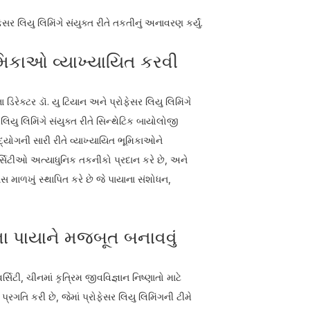
લિયુ લિમિંગે સંયુક્ત રીતે તકતીનું અનાવરણ કર્યું.
ભૂમિકાઓ વ્યાખ્યાયિત કરવી
 ડિરેક્ટર ડૉ. યુ ટિયાન અને પ્રોફેસર લિયુ લિમિંગે
 લિયુ લિમિંગે સંયુક્ત રીતે સિન્થેટિક બાયોલોજી
દ્યોગની સારી રીતે વ્યાખ્યાયિત ભૂમિકાઓને
ર્સિટીઓ અત્યાધુનિક તકનીકો પ્રદાન કરે છે, અને
માળખું સ્થાપિત કરે છે જે પાયાના સંશોધન,
ના પાયાને મજબૂત બનાવવું
િટી, ચીનમાં કૃત્રિમ જીવવિજ્ઞાન નિષ્ણાતો માટે
પ્રગતિ કરી છે, જેમાં પ્રોફેસર લિયુ લિમિંગની ટીમે