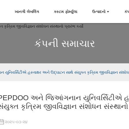
ખાનગી લેબલિંગ
કસ્ટમ ફોર્મ્યુલા
ઉત્પાદનો
કં
કંપની સમાચાર
િવર્સિટીએ હસ્તાક્ષર અને ઉદ્ઘાટન સાથે સંયુક્ત કૃત્રિમ જીવવિજ્ઞાન સંશોધન સ
PEPDOO અને જિઆંગનાન યુનિવર્સિટીએ હસ્ત
સંયુક્ત કૃત્રિમ જીવવિજ્ઞાન સંશોધન સંસ્થાનો પ
૨૦૨૫-૦૩-૨૪