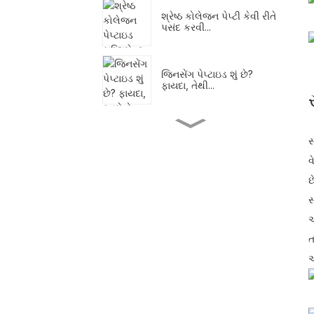
શ્રેષ્ઠ કોલેજન પેપ્ટી કેવી રીતે
પસંદ કરવી...
જિનસેંગ પેપ્ટાઇડ શું છે?
ફાયદા, તેથી...
ફિશ કોલેજન વિ બોવાઇન
સ
કોલેજન: શું...
વ
છ
સોયા પેપ્ટાઇડ્સની શક્તિને
સ
અનલૉક કરો: બેન...
અ
ત
કોલેજન પેપ્ટાઇડ શું છે?
અ
ફાયદા અને...
BUTILIFE® ફિશ કોલેજન