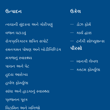
ઉત્પાદન
ઉકેલ
ત્વચાની સુંદરતા અને ગોરીપણું
ડોઝ ફોર્મ
વજન ઘટાડવું
કાર્ય દ્વારા
રોગપ્રતિકારક શક્તિ સપોર્ટ
ટર્નકી સોલ્યુશન્સ
પીરસો
રમતગમત પોષણ અને બોડીબિલ્ડિંગ
મગજનું સ્વાસ્થ્ય
ખાનગી લેબલ
પાચન અને પેટ
કસ્ટમ ફોર્મ્યુલા
હૃદય આરોગ્ય
હર્બલ ફોર્મ્યુલા
સાંધા અને હાડકાનું સ્વાસ્થ્ય
પ્રજનન પૂરક
વિટામિન અને ખનિજો