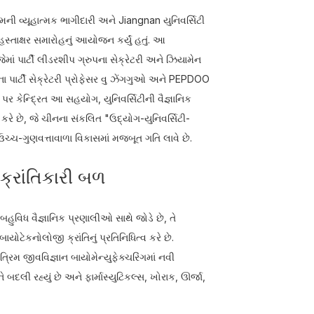
 વ્યૂહાત્મક ભાગીદારી અને Jiangnan યુનિવર્સિટી
સ્તાક્ષર સમારોહનું આયોજન કર્યું હતું. આ
માં પાર્ટી લીડરશીપ ગ્રુપના સેક્રેટરી અને ઝિયામેન
ના પાર્ટી સેક્રેટરી પ્રોફેસર વુ ઝેંગગુઓ અને PEPDOO
કેન્દ્રિત આ સહયોગ, યુનિવર્સિટીની વૈજ્ઞાનિક
 છે, જે ચીનના સંકલિત "ઉદ્યોગ-યુનિવર્સિટી-
ચ્ચ-ગુણવત્તાવાળા વિકાસમાં મજબૂત ગતિ લાવે છે.
ક્રાંતિકારી બળ
હુવિધ વૈજ્ઞાનિક પ્રણાલીઓ સાથે જોડે છે, તે
ેકનોલોજી ક્રાંતિનું પ્રતિનિધિત્વ કરે છે.
રિમ જીવવિજ્ઞાન બાયોમેન્યુફેક્ચરિંગમાં નવી
દલી રહ્યું છે અને ફાર્માસ્યુટિકલ્સ, ખોરાક, ઊર્જા,