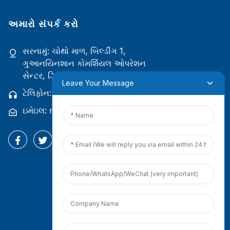
અમારો સંપર્ક કરો
સરનામું: ચોથો માળ, બિલ્ડીંગ 1,
ગુઆનયિનશાન કોમર્શિયલ ઓપરેશન
સેન્ટર, ઝિયામેન, ફુજિયન, ચીન
Leave Your Message
ટેલિફોન: +86 18965423693
ઇમેઇલ: mina.cao@foxmail.com