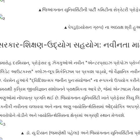
▲જિઆંગનાન યુનિવર્સિટીની પાર્ટી કમિટીના સેક્રેટરી પ્ર
▲પેપડુ(ઇયોસન ગ્રુપ) ના અધ્યક્ષ શ્રી હુઆ
સરકાર-શિક્ષણ-ઉદ્યોગ સહયોગ: નવીનતા મા
મારોહ દરમિયાન, પ્રોફેસર વુ ઝેંગગુઓએ નવીન "એન્ટરપ્રાઇઝ પ્રોપોઝ પ્રોબ્લેમ્
ેલિડેટ આઉટકમ્સ" ક્લોઝ-લૂપ મિકેનિઝમ પર પ્રકાશ પાડ્યો, જે વૈજ્ઞાનિક નવીનત
ે. ચેરમેન હુઆંગે "દ્વિદિશાત્મક જનીન પુનઃસંયોજન" ના રૂપકનો ઉપયોગ કરી
મયથી કૃત્રિમ જીવવિજ્ઞાન સંશોધનને પ્રાથમિકતા આપે છે, જેમાં એન્ઝાઇમ તૈયા
ણુઓમાં નોંધપાત્ર પ્રગતિ થઈ છે. જિયાંગનાન યુનિવર્સિટી ખાતે પ્રોફેસર લિયુ 
કનીકી નવીનતા ચલાવવા અને નાના અણુ બાયોસિન્થેસિસમાં ઔદ્યોગિક અપગ્રેડ પર
વરોધોને તોડીને અને બાયોસિન્થેસિસના ક્ષેત્રમાં અગ્રણી સ્થાન મેળવશે.
▲ ડૉ. યુ ટિયાન (જમણેથી પહેલા) અને જિયાંગનાન યુનિવર્સિટીના પ્રોફે