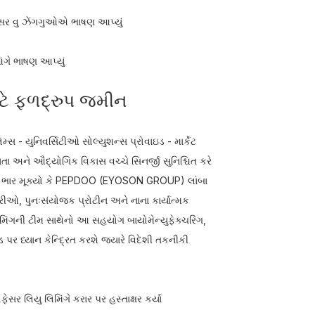
ોફેસર વુ ઝેંગગુઓએ ભાષણ આપ્યું
ંગે ભાષણ આપ્યું
ટે ફળદ્રુપ જમીન
સ - યુનિવર્સિટીઓ સોલ્યુશન્સ પ્રોવાઇડ - માર્કેટ
ા અને ઔદ્યોગિક વિકાસ વચ્ચે સિનર્જી સુનિશ્ચિત કરે
ને ભાર મૂક્યો કે PEPDOO (EYOSON GROUP) લાંબા
રીઓ, પુનઃસંયોજક પ્રોટીન અને નાના કાર્યાત્મક
લિમિંગની ટીમ સાથેનો આ સહયોગ બાયોમેન્યુફેક્ચરિંગ,
 ધ્યાન કેન્દ્રિત કરશે જ્યારે વિદેશી તકનીકી
સર લિયુ લિમિંગે કરાર પર હસ્તાક્ષર કર્યા