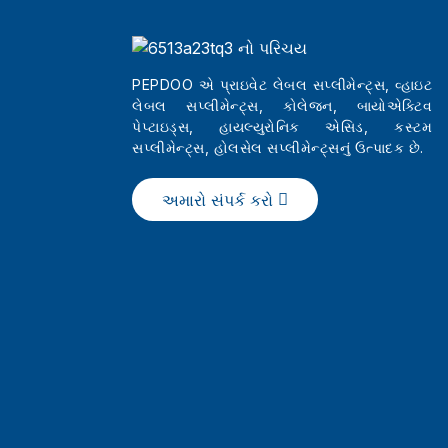
PEPDOO એ પ્રાઇવેટ લેબલ સપ્લીમેન્ટ્સ, વ્હાઇટ
લેબલ સપ્લીમેન્ટ્સ, કોલેજન, બાયોએક્ટિવ
પેપ્ટાઇડ્સ, હાયલ્યુરોનિક એસિડ, કસ્ટમ
સપ્લીમેન્ટ્સ, હોલસેલ સપ્લીમેન્ટ્સનું ઉત્પાદક છે.
અમારો સંપર્ક કરો