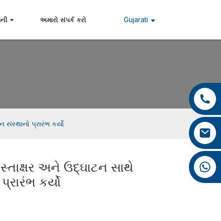
Gujarati
પની
અમારો સંપર્ક કરો
+86 13959222339
+86 0592 5599526
ંસ્થાનો પ્રારંભ કર્યો
mina.cao@foxmail.com
+86 18965423693
ાક્ષર અને ઉદ્ઘાટન સાથે
્રારંભ કર્યો