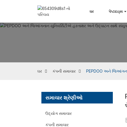
ઘર
પેપ્ટાઇડ્સ
ઘર
કંપની સમાચાર
PEPDOO અને જિઆંગનાન યુન
સમાચાર શ્રેણીઓ
ઉદ્યોગ સમાચાર
કંપની સમાચાર