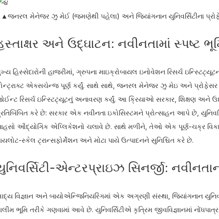
▲જનરલ મેનેજર ઝુ મેઈ (જમણેથી પહેલા) અને જિયાંગનાન યુનિવર્સિટીના પ્રોફેસર 
હસ્તાક્ષર અને ઉદ્ઘાટન: નવીનતામાં સ્પષ્ટ 
ુખ્ય હિસ્સેદારોની હાજરીમાં, ગ્રુપના માઇક્રોબાયલ ઇનોવેશન રિસર્ચ ઇન્સ્ટિટ્યૂટના
ોન્ટ્રાક્ટ એક્સચેન્જ પૂર્ણ કર્યું. સાથે સાથે, જનરલ મેનેજર ઝુ મેઇ અને પ્રોફેસર
ોઈન્ટ રિસર્ચ ઇન્સ્ટિટ્યૂટનું અનાવરણ કર્યું. આ ક્રિયાઓ સરકાર, શિક્ષણ અને ઉ
્રતિબિંબિત કરે છે: સરકાર એક નવીનતા ઇકોસિસ્ટમને પ્રોત્સાહન આપે છે, યુનિવ
ાહસો ઔદ્યોગિક એપ્લિકેશનો ચલાવે છે. સાથે મળીને, તેઓ એક પૂર્ણ-ચક્ર વિકાસ 
ાયલોટ-સ્કેલ ટ્રાન્સફોર્મેશન અને મોટા પાયે ઉત્પાદનને સુનિશ્ચિત કરે છે.
યુનિવર્સિટી-એન્ટરપ્રાઇઝ સિનર્જી: નવીનતા
ાદ્ય વિજ્ઞાન અને બાયોએન્જિનિયરિંગમાં એક અગ્રણી સંસ્થા, જિયાંગનાન યુનિવર્સ
ાલીમ ભૂમિ તરીકે ગણવામાં આવે છે. યુનિવર્સિટીએ કૃત્રિમ જીવવિજ્ઞાનમાં નોંધપાત્ર 