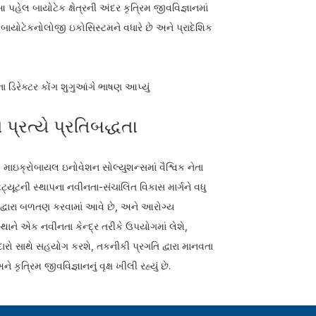
ેલ બાયોટેક ક્ષેત્રની અંદર કૃત્રિમ જીવવિજ્ઞાનમાં
યોટેકનોલોજી ઇકોસિસ્ટમને વધારે છે અને પ્રાદેશિક
ા ડિરેક્ટર કોંગ શુગુઆંગે ભાષણ આપ્યું
પ્રત્યે પ્રતિબદ્ધતા
ઇક્રોબાયલ ઇનોવેશન સોલ્યુશન્સમાં વૈશ્વિક નેતા
િટ્યૂટની સ્થાપના નવીનતા-સંચાલિત વિકાસ માર્ગને વધુ
ંગ દ્વારા બળતણ કરવામાં આવે છે, અને આરોગ્ય
ે એક નવીનતા કેન્દ્ર તરીકે ઉપયોગમાં લેશે,
ારો સાથે સહયોગ કરશે, તકનીકી પ્રગતિ દ્વારા માનવતા
ૃત્રિમ જીવવિજ્ઞાનનું વૃક્ષ ખીલી રહ્યું છે.