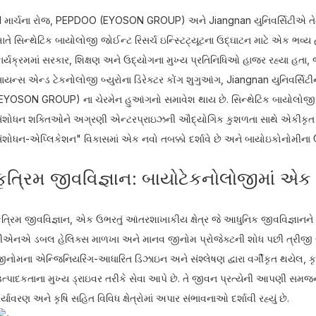
1 માર્ચના રોજ, PEPDOO (EYOSON GROUP) અને Jiangnan યુનિવર્સિટીએ તેમની
ાતે સિન્થેટિક બાયોલોજી જોઈન્ટ રિસર્ચ ઇન્સ્ટિટ્યૂટના ઉદ્ઘાટન માટે એક ભવ્ય હ
ાર્યક્રમમાં સરકાર, શિક્ષણ અને ઉદ્યોગના મુખ્ય પ્રતિનિધિઓ હાજર રહ્યા હતા, જે
ાયન્સ એન્ડ ટેકનોલોજી બ્યુરોના ડિરેક્ટર કોંગ શુગુઆંગ, Jiangnan યુનિવર્સિટી
EYOSON GROUP) ના ચેરમેન હુઆંગનો સમાવેશ થાય છે. સિન્થેટિક બાયોલોજી પર 
ંશોધન શક્તિઓને અગ્રણી એન્ટરપ્રાઇઝની ઔદ્યોગિક કુશળતા સાથે એકીકૃત કરે
ંશોધન-એપ્લિકેશન" વિકાસમાં એક નવો તબક્કો દર્શાવે છે અને બાયોઇકોનોમીના ઉ
કૃત્રિમ જીવવિજ્ઞાન: બાયોટેકનોલોજીમાં એક 
ૃત્રિમ જીવવિજ્ઞાન, એક ઉભરતું આંતરશાખાકીય ક્ષેત્ર જે આધુનિક જીવવિજ્ઞાનને બ
ીએનએ ડબલ હેલિક્સ માળખા અને માનવ જીનોમ પ્રોજેક્ટની શોધ પછી ત્રીજી બાયોટ
ીનોમના એન્જિનિયરિંગ-આધારિત ડિઝાઇન અને સંશ્લેષણ દ્વારા વર્ગીકૃત થયેલ, કૃત્
ત્પાદકતાના મુખ્ય ડ્રાઇવર તરીકે સેવા આપે છે. તે જીવન પ્રત્યેની આપણી સમજને બ
ર્યાવરણ અને કૃષિ સહિત વિવિધ ક્ષેત્રોમાં અપાર સંભાવનાઓ દર્શાવી રહ્યું છે.