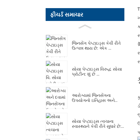
1
ફીચર્ડ સમાચાર
ખ
ક
સ
જિનસેંગ પેપ્ટાઇડ્સ કેવી રીતે
(
ઉત્પન્ન થાય છે: એક ...
સ
સ
સોયા પેપ્ટાઇડ્સ વિરુદ્ધ સોયા
પ્રોટીન: શું છે ...
આરોગ્યમાં જિનસેંગના
ક
ઉપયોગનો ઇતિહાસ અને...
ડ
જ
સોયા પેપ્ટાઇડ્સ ત્વચાના
ઉ
સ્વાસ્થ્યને કેવી રીતે સુધારે છે:...
પ