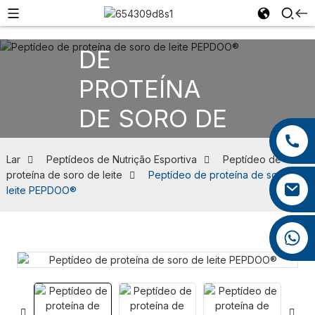
PEPTÍDEO
DE
PROTEÍNA
DE SORO DE
+86 13959222339
LEITE
+86 0592 5599526
Lar
Peptídeos de Nutrição Esportiva
Peptídeo de
proteína de soro de leite
Peptídeo de proteína de soro de
mina.cao@foxmail.com
leite PEPDOO®
+86 18965423693