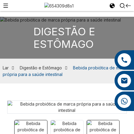
DIGESTÃO E
ESTÔMAGO
+86 13959222339
+86 0592 5599526
Lar
Digestão e Estômago
Bebida probiótica de marca
própria para a saúde intestinal
mina.cao@foxmail.com
+86 18965423693