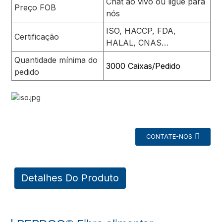
Chat ao vivo ou ligue para
Preço FOB
nós
ISO, HACCP, FDA,
Certificação
HALAL, CNAS…
Quantidade mínima do
3000 Caixas/Pedido
pedido
a
CONTATE-NOS
Detalhes Do Produto