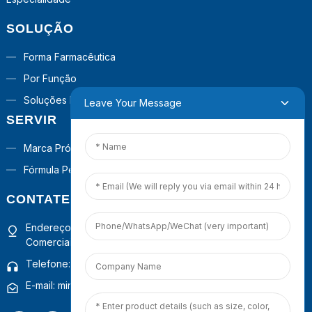
SOLUÇÃO
Forma Farmacêutica
Por Função
Soluções Prontas Para Uso
Leave Your Message
SERVIR
Marca Própria
Fórmula Personalizada
CONTATE-NOS
Endereço: 4º andar, Prédio 1, Centro de Operações
Comerciais Guanyinshan, Xiamen, Fujian, China
Telefone: +86 18965423693
E-mail: mina.cao@foxmail.com