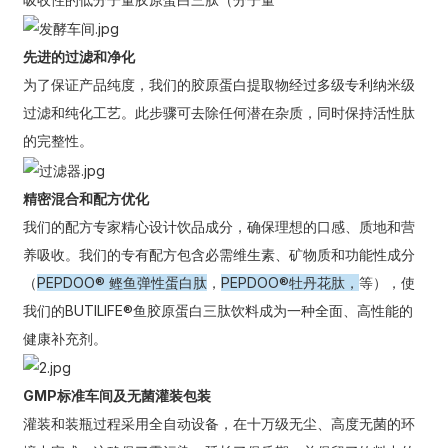
先进的过滤和净化
为了保证产品纯度，我们的胶原蛋白提取物经过多级专利纳米级
过滤和纯化工艺。此步骤可去除任何潜在杂质，同时保持活性肽
的完整性。
精密混合和配方优化
我们的配方专家精心设计饮品成分，确保理想的口感、质地和营
养吸收。我们的专有配方包含必需维生素、矿物质和功能性成分
a
（
PEPDOO® 鲣鱼弹性蛋白肽
，
PEPDOO®牡丹花肽
，
等），使
我们的BUTILIFE®鱼胶原蛋白三肽饮料成为一种全面、高性能的
健康补充剂。
GMP标准车间及无菌灌装包装
灌装和装瓶过程采用全自动设备，在十万级无尘、高度无菌的环