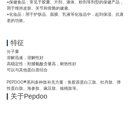
•
保健食品：常见于胶囊、片剂、液体、粉剂等剂型的保健产品，
用于维持皮肤、关节和骨骼的健康。
•
化妆品：用于护肤品、面膜、乳液等化妆品中，起到保湿、抗衰
老的功效。
特征
分子量
溶解迅速，溶解性好
高稳定性：羟脯氨酸含量高，耐热性好
可以与其他蛋白质结合
PEPDOO®系列多种肽补充方案：鱼胶原蛋白三肽、牡丹肽、弹
性蛋白肽、海参肽、豌豆肽、核桃肽等。
关于Pepdoo