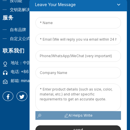
按功能
Leave Your Message
交钥匙解决方案
服务
自有品牌
自定义公式
联系我们
地址：中国福建省厦门市观音山商业营运中心1号楼4楼
电话: +86 18965423693
邮箱: mina.cao@foxmail.com
AI Helps Write
版权所有 © 2025 百得宝（厦门）有限公司
网站地图
-
热门博客
-
send