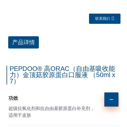
联系我们
产品详情
PEPDOO® 高ORAC（自由基吸收能
力）金顶菇胶原蛋白口服液 （50ml x
a
7）
功效
超级抗氧化剂和抗自由基胶原蛋白补充剂，
适用于皮肤