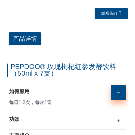
联系我们
产品详情
PEPDOO® 玫瑰枸杞红参发酵饮料
（50ml x 7支）
a
如何服用
每日1-2次，每次1管
功效
+