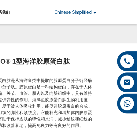
Chinese Simplified
系我们
+86 13959222339
OO® 1型海洋胶原蛋白肽
Loading...
Loading...
Loading...
Loading...
+86 0592 5599526
蛋白肽是从海洋鱼类中提取的胶原蛋白分子链经酶
mina.cao@foxmail.com
小分子肽。胶原蛋白是一种结构蛋白，存在于人体
骼、关节、血管、肌肉以及内脏组织中，具有维持
提供弹性的作用。海洋鱼胶原蛋白肽生物利用度
+86 18965423693
，易于被人体吸收利用，能促进胶原蛋白的合成，
组织的弹性和紧致度。它能补充和增加体内胶原蛋
有助于保持皮肤的弹性和水润，减少皱纹和细纹的
防和改善衰老，提高免疫力等有良好的作用。