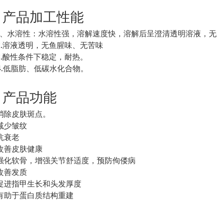
产品加工性能
1、水溶性：水溶性强，溶解速度快，溶解后呈澄清透明溶液，
2.溶液透明，无鱼腥味、无苦味
3.酸性条件下稳定，耐热。
4.低脂肪、低碳水化合物。
产品功能
消除皮肤斑点。
减少皱纹
抗衰老
改善皮肤健康
强化软骨，增强关节舒适度，预防佝偻病
改善发质
促进指甲生长和头发厚度
有助于蛋白质结构重建