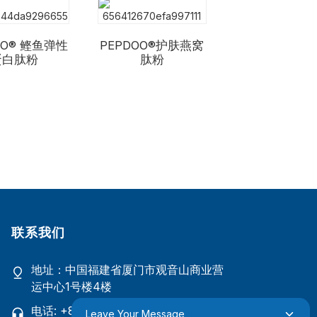
OO® 鲣鱼弹性
PEPDOO®护肤燕窝
蛋白肽粉
肽粉
联系我们
地址：中国福建省厦门市观音山商业营
运中心1号楼4楼
电话: +86 18965423693
Leave Your Message