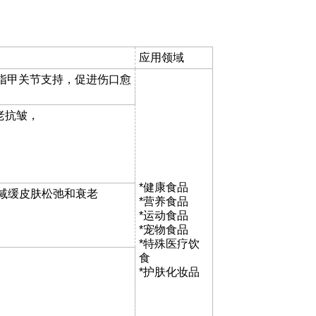
应用领域
指甲关节支持，促进伤口愈
老抗皱，
*健康食品
，减缓皮肤松弛和衰老
*营养食品
*运动食品
*宠物食品
*特殊医疗饮
食
*护肤化妆品