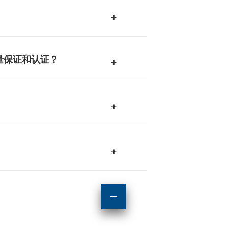
+
量保证和认证？
+
+
+