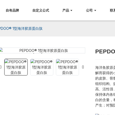
自有品牌
自定义公式
产品
公司
联
PDOO® 1型海洋胶原蛋白肽
PEPD
Loading...
Loading...
海洋鱼胶原
解而获得的
的皮肤、骨
组织结构、
高、活性强
保持体内各
白的含量，
产生；对预