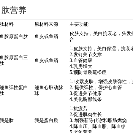
肽营养
肽材料
原材料来源
主要功能
皮肤支持，美白抗衰老，头发
鱼胶原蛋白肽
鱼皮或鱼鳞
合
1.皮肤支持，美白保湿，抗衰
2.发钉关节支撑
鱼胶原蛋白三
鱼皮或鱼鳞
3.血管健康
肽
4.乳房增大
5.预防骨质疏松症
1. 收紧皮肤，增强皮肤弹性
鲣鱼弹性蛋白
鲣鱼心脏动脉
2. 提供弹性，保护心血管
肽
球
3.促进关节健康
4.美化胸部线条
1.抗疲劳
2.促进肌肉生长
我是肽
我是蛋白质
3. 增强新陈代谢和脂肪燃烧
4.降血压、降血脂、降血糖
5.老年营养